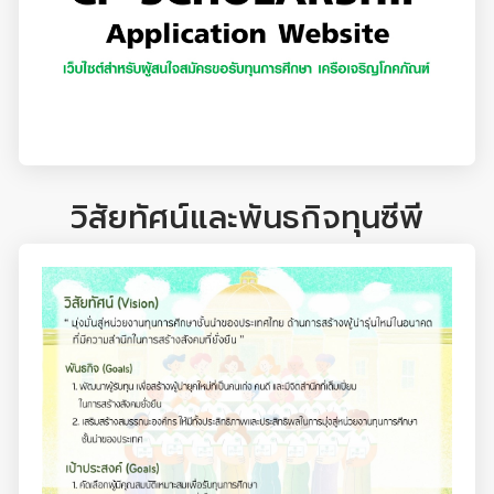
วิสัยทัศน์และพันธกิจทุนซีพี