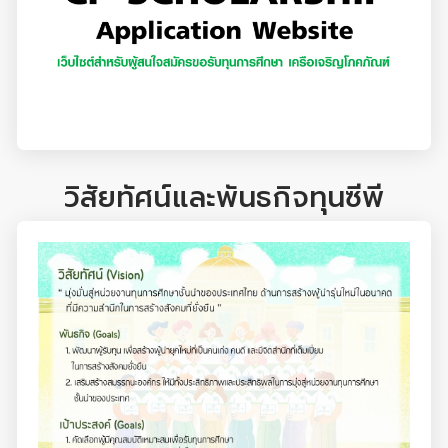
วิสัยทัศน์และพันธกิจทุนซีพี